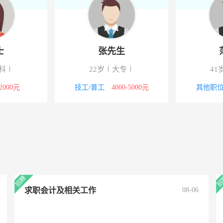
士
张先生
科
22岁
大专
41
-2000元
技工/普工
4000-5000元
其他职
求职会计及相关工作
08-06