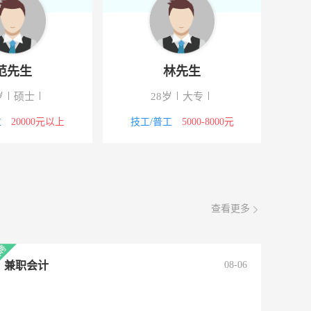
范先生
林先生
岁
硕士
28岁
大专
位
20000元以上
技工/普工
5000-8000元
查看更多
兼职会计
08-06