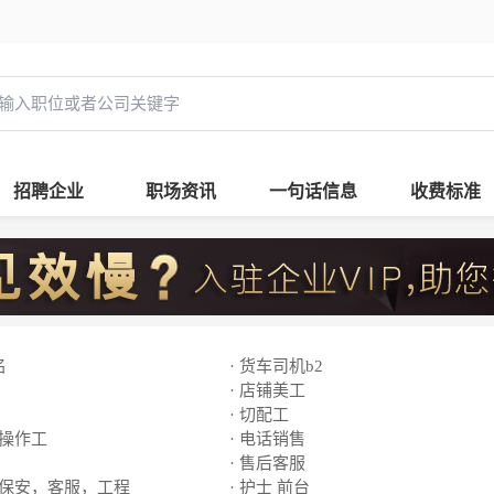
招聘企业
职场资讯
一句话信息
收费标准
名
· 货车司机b2
· 店铺美工
· 切配工
线操作工
· 电话销售
· 售后客服
，保安，客服，工程
· 护士 前台