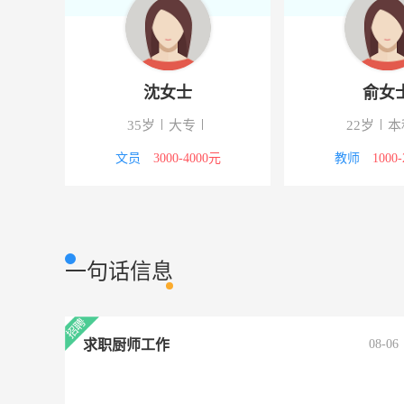
沈女士
俞女
35岁
大专
22岁
本
8000元
文员
3000-4000元
教师
1000
一句话信息
求职厨师工作
08-06