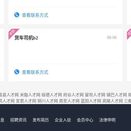
查看联系方式
货车司机b2
08-06
查看联系方式
佳县人才网
米脂人才网
绥德人才网
府谷人才网
留坝人才网
镇巴人才网
鸡人才网
宜君人才网
铜川人才网
周至人才网
蓝田人才网
高陵人才网
三
信息
招聘资讯
发布简历
企业入驻
会员中心
法律申明
们