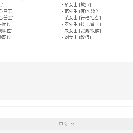
员]
· 俞女士 [教师]
工/普工]
· 范先生 [其他职位]
工/普工]
· 范女士 [行政/后勤]
售岗位]
· 罗先生 [技工/普工]
他职位]
· 朱女士 [贸易/采购]
他职位]
· 刘女士 [教师]
更多